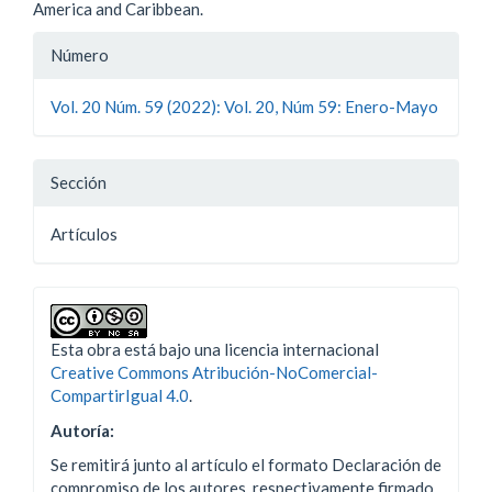
America and Caribbean.
Detalles
Número
del
Vol. 20 Núm. 59 (2022): Vol. 20, Núm 59: Enero-Mayo
artículo
Sección
Artí­culos
Esta obra está bajo una licencia internacional
Creative Commons Atribución-NoComercial-
CompartirIgual 4.0
.
Autoría:
Se remitirá junto al artículo el formato Declaración de
compromiso de los autores, respectivamente firmado