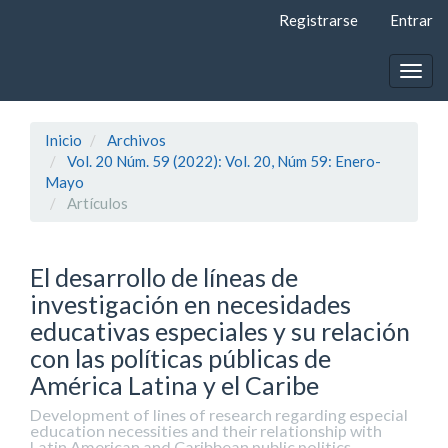
Navegación
Registrarse
Entrar
principal
Contenido
principal
Togg
Barra
navig
lateral
Inicio
Archivos
Vol. 20 Núm. 59 (2022): Vol. 20, Núm 59: Enero-
Mayo
Artí­culos
El desarrollo de líneas de
investigación en necesidades
educativas especiales y su relación
con las políticas públicas de
América Latina y el Caribe
Development of lines of research regarding especial
education necessities and their relationship with
Latin American and Caribbean public politics