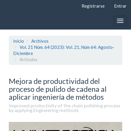
Navegación
Registrarse
Entrar
principal
Contenido
principal
Togg
Barra
navig
lateral
Inicio
Archivos
Vol. 21 Núm. 64 (2023): Vol. 21, Núm 64: Agosto-
Diciembre
Artí­culos
Mejora de productividad del
proceso de pulido de cadena al
aplicar ingeniería de métodos
Improved productivity of the chain polishing process
by applying Engineering methods
Barra