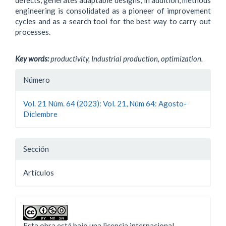
defects, generates adaptable designs; in addition, methods
engineering is consolidated as a pioneer of improvement
cycles and as a search tool for the best way to carry out
processes.
Key words:
productivity, Industrial production, optimization.
Detalles
Número
del
Vol. 21 Núm. 64 (2023): Vol. 21, Núm 64: Agosto-
artículo
Diciembre
Sección
Artí­culos
Esta obra está bajo una licencia internacional