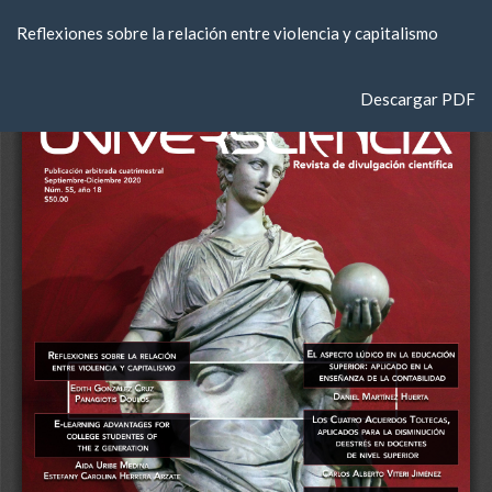
Volver
Reflexiones sobre la relación entre violencia y capitalismo
a
los
detalles
Descargar
Descargar PDF
del
artículo