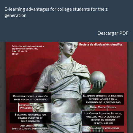
Volver
E-learning advantages for college students for the z
a
generation
los
detalles
del
Descargar
Descargar PDF
artículo