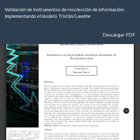
Volver
Validación de instrumentos de recolección de información:
a
implementando el modelo Tristán/Lawshe
los
detalles
del
Descargar
Descargar PDF
artículo