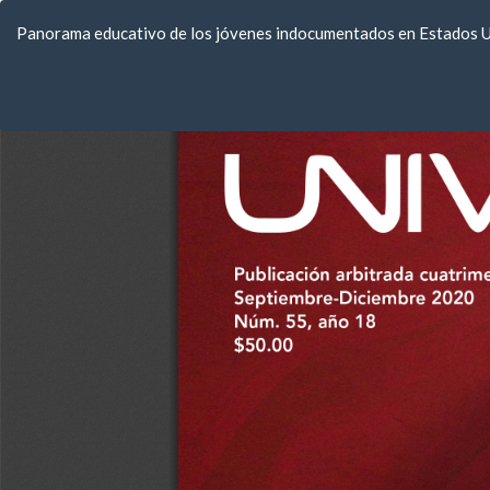
Volver
Panorama educativo de los jóvenes indocumentados en Estados Uni
a
los
detalles
del
artículo