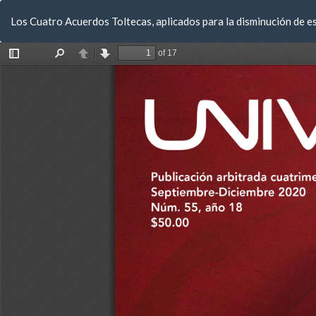
Volver
Los Cuatro Acuerdos Toltecas, aplicados para la disminución de es
a
los
detalles
del
artículo