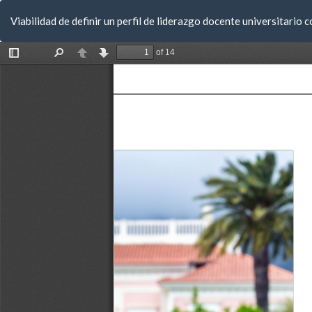
Volver
Viabilidad de definir un perfil de liderazgo docente universitario
a
los
detalles
del
artículo