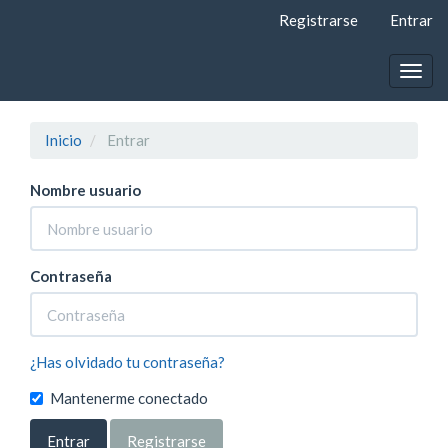
Navegación
Registrarse
Entrar
principal
Contenido
principal
Togg
Barra
navig
lateral
Inicio
Entrar
Nombre usuario
Contraseña
¿Has olvidado tu contraseña?
Mantenerme conectado
Entrar
Registrarse