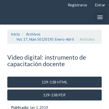
Navegación
Registrarse
Entrar
principal
Contenido
principal
Togg
Barra
navig
lateral
Inicio
Archivos
Vol. 17, Núm 50 (2019): Enero-Abril
Artí­culos
Video digital: instrumento de
capacitación docente
Barra
129-138 HTML
lateral
129-138 PDF
del
artículo
Publicado:
Jan 1, 2019