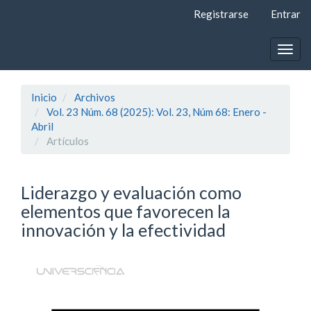
Navegación
Registrarse
Entrar
principal
Contenido
principal
Togg
Barra
navig
lateral
Inicio
Archivos
Vol. 23 Núm. 68 (2025): Vol. 23, Núm 68: Enero -
Abril
Artí­culos
Liderazgo y evaluación como
elementos que favorecen la
innovación y la efectividad
Barra
lateral