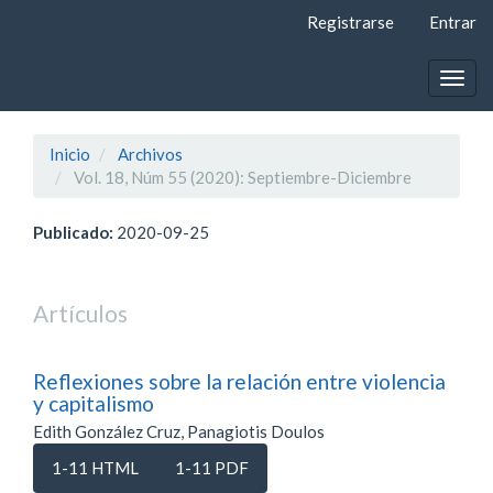
Navegación
Registrarse
Entrar
principal
Contenido
principal
Togg
Barra
navig
lateral
Inicio
Archivos
Vol. 18, Núm 55 (2020): Septiembre-Diciembre
Publicado:
2020-09-25
Artículos
Reflexiones sobre la relación entre violencia
y capitalismo
Edith González Cruz, Panagiotis Doulos
1-11 HTML
1-11 PDF